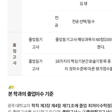
입생
전
전공선택/필수
공
졸업필기
졸업필기고사 해당과목의 60점(100
졸
고사
한다.
업
고
졸업실기
18가지의 핵심기본간호술기항목 중
사
고사
의 성취수준에 따른 평가점수를
본 학과의 졸업이수 기준
광주대학교의
학칙 제3장 제4절 제71조에 졸업 최저이수학점
로 졸업고사를 실시하고 있으며,
졸업고사
는
①졸업필기고사